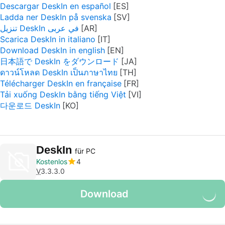
Descargar DeskIn en español
Ladda ner DeskIn på svenska
تنزيل DeskIn في عربى
Scarica DeskIn in italiano
Download DeskIn in english
日本語で DeskIn をダウンロード
ดาวน์โหลด DeskIn เป็นภาษาไทย
Télécharger DeskIn en française
Tải xuống DeskIn bằng tiếng Việt
다운로드 DeskIn
DeskIn
für PC
Kostenlos
4
V
3.3.3.0
Download