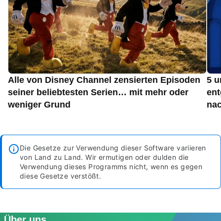
Alle von Disney Channel zensierten Episoden
5 u
seiner beliebtesten Serien… mit mehr oder
ent
weniger Grund
nac
Die Gesetze zur Verwendung dieser Software variieren
von Land zu Land. Wir ermutigen oder dulden die
Verwendung dieses Programms nicht, wenn es gegen
diese Gesetze verstößt.
Über uns